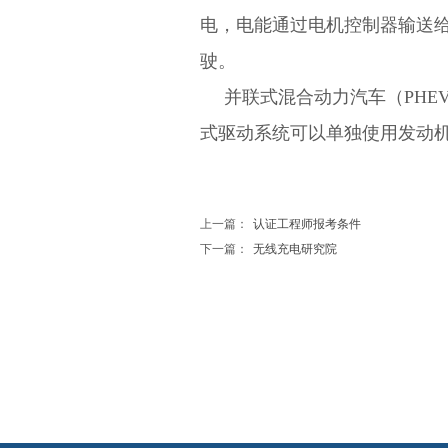
电，电能通过电机控制器输送
驶。
并联式混合动力汽车（PHE
式驱动系统可以单独使用发动
上一篇：
认证工程师报考条件
下一篇：
无线充电研究院