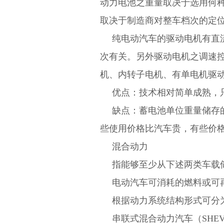
动力电池之重量取决于选用何
取决于制造商对整车档次的定
纯电动汽车的驱动电机有直
次有关。另外驱动电机之调速
机、内转子电机、有单电机驱
优点：技术相对简单成熟，
缺点：蓄电池单位重量储存
些使用价格比汽车贵，有些价格
混合动力
指能够至少从下述两类车载
电动汽车可消耗的燃料或可
根据动力系统结构形式可分
串联式混合动力汽车（SHE