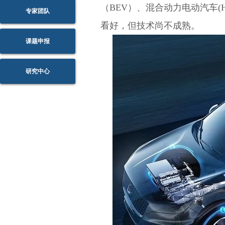
（BEV）、混合动力电动汽车(
专家团队
看好，但技术尚不成熟。
课题申报
研究中心